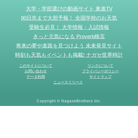
大学・学部選びの動画サイト 東進TV
90日先まで大胆予報！ 全国学校のお天気
受験生必見！ 大学情報・入試情報
きっと元気になる Proverb格言
将来の夢や進路を見つけよう 未来発見サイト
時刻も天気もイベントも掲載! ナガセ世界時計
このサイトについて
リンクについて
お問い合わせ
プライバシーポリシー
データ利用
サイトマップ
ニュースリリース
Copyright © NagaseBrothers Inc.