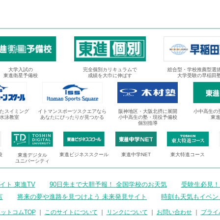
大学入試の
完全個別カリキュラムで
総合型・学校推薦型選
東進衛星予備校
成績を大巾に伸ばす
大学受験の早稲田
たスイミング
イトマンスポーツスクエアなら
阪神地区・大阪北摂に展開
小中高生の
水泳教室
あなたにぴったりが見つかる
小中高生の塾・現役予備校
東
個別指導
校
東進ビジネススクール
東進中学NET
東大特進コース
東進デジタル
ユニバーシティ
ト 東進TV
90日先まで大胆予報！ 全国学校のお天気
受験生必見！
言
将来の夢や進路を見つけよう 未来発見サイト
時刻も天気もイベン
ットコムTOP
｜
このサイトについて
｜
リンクについて
｜
お問い合わせ
｜
プライ