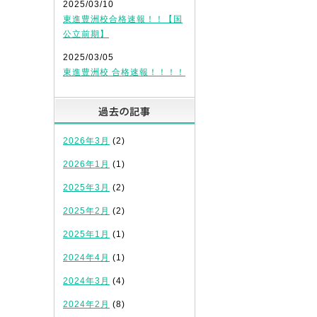
2025/03/10
東進豊洲校合格速報！！【国
公立前期】
2025/03/05
東進豊洲校 合格速報！！！！
過去の記事
2026年3月
(2)
2026年1月
(1)
2025年3月
(2)
2025年2月
(2)
2025年1月
(1)
2024年4月
(1)
2024年3月
(4)
2024年2月
(8)