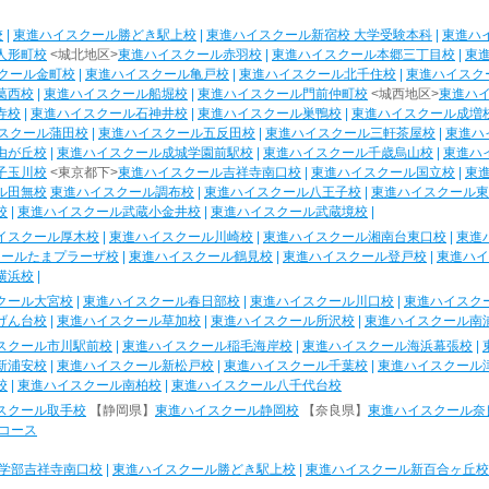
校
|
東進ハイスクール勝どき駅上校
|
東進ハイスクール新宿校 大学受験本科
|
東進ハ
人形町校
<城北地区>
東進ハイスクール赤羽校
|
東進ハイスクール本郷三丁目校
|
東
クール金町校
|
東進ハイスクール亀戸校
|
東進ハイスクール北千住校
|
東進ハイスク
葛西校
|
東進ハイスクール船堀校
|
東進ハイスクール門前仲町校
<城西地区>
東進ハ
寺校
|
東進ハイスクール石神井校
|
東進ハイスクール巣鴨校
|
東進ハイスクール成増
スクール蒲田校
|
東進ハイスクール五反田校
|
東進ハイスクール三軒茶屋校
|
東進ハ
由が丘校
|
東進ハイスクール成城学園前駅校
|
東進ハイスクール千歳烏山校
|
東進ハ
子玉川校
<東京都下>
東進ハイスクール吉祥寺南口校
|
東進ハイスクール国立校
|
東
ル田無校
東進ハイスクール調布校
|
東進ハイスクール八王子校
|
東進ハイスクール東
校
|
東進ハイスクール武蔵小金井校
|
東進ハイスクール武蔵境校
|
イスクール厚木校
|
東進ハイスクール川崎校
|
東進ハイスクール湘南台東口校
|
東進
クールたまプラーザ校
|
東進ハイスクール鶴見校
|
東進ハイスクール登戸校
|
東進ハイ
横浜校
|
クール大宮校
|
東進ハイスクール春日部校
|
東進ハイスクール川口校
|
東進ハイスク
げん台校
|
東進ハイスクール草加校
|
東進ハイスクール所沢校
|
東進ハイスクール南
スクール市川駅前校
|
東進ハイスクール稲毛海岸校
|
東進ハイスクール海浜幕張校
|
新浦安校
|
東進ハイスクール新松戸校
|
東進ハイスクール千葉校
|
東進ハイスクール
校
|
東進ハイスクール南柏校
|
東進ハイスクール八千代台校
スクール取手校
【静岡県】
東進ハイスクール静岡校
【奈良県】
東進ハイスクール奈
コース
学部吉祥寺南口校
|
東進ハイスクール勝どき駅上校
|
東進ハイスクール新百合ヶ丘校