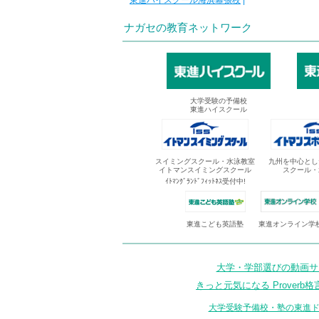
東進ハイスクール海浜幕張校
|
ナガセの教育ネットワーク
大学受験の予備校
東進ハイスクール
スイミングスクール・水泳教室
九州を中心とし
イトマンスイミングスクール
スクール・
ｲﾄﾏﾝｸﾞﾗﾝﾄﾞﾌｨｯﾄﾈｽ受付中!
東進オンライン学
東進こども英語塾
大学・学部選びの動画サイ
きっと元気になる Proverb格
大学受験予備校・塾の東進ド