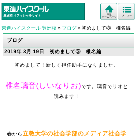
東進
豊洲校
オフィシャルサイト
メニュー
ホームページ
東進ハイスクール 豊洲校
»
ブログ
»
初めまして③ 椎名編
ブログ
2019年 3月 19日 初めまして③ 椎名編
初めまして！新しく担任助手になりました、
椎名璃音(しいなりお)
です。
璃音でリオと
読みます！
立教大学の社会学部のメディア社会学
春から