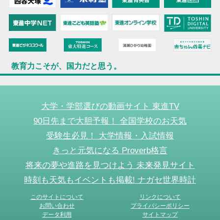
教育力こそが、国力だと思う。
大学・学部選びの動画サイト 東進TV
90日先まで大胆予報！ 全国学校のお天気
受験生必見！ 大学情報・入試情報
きっと元気になる Proverb格言
将来の夢や進路を見つけよう 未来発見サイト
時刻も天気もイベントも掲載! ナガセ世界時計
このサイトについて
リンクについて
お問い合わせ
プライバシーポリシー
データ利用
サイトマップ