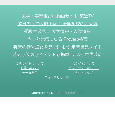
大学・学部選びの動画サイト 東進TV
90日先まで大胆予報！ 全国学校のお天気
受験生必見！ 大学情報・入試情報
きっと元気になる Proverb格言
将来の夢や進路を見つけよう 未来発見サイト
時刻も天気もイベントも掲載! ナガセ世界時計
このサイトについて
リンクについて
お問い合わせ
プライバシーポリシー
データ利用
サイトマップ
ニュースリリース
Copyright © NagaseBrothers Inc.