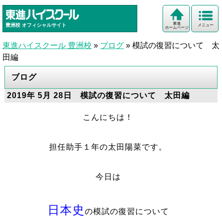
東進
豊洲校
オフィシャルサイト
メニュー
ホームページ
東進ハイスクール 豊洲校
»
ブログ
»
模試の復習について 太
田編
ブログ
2019年 5月 28日 模試の復習について 太田編
こんにちは！
担任助手１年の太田陽菜です。
今日は
日本史
の模試の復習について