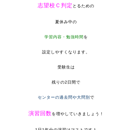
志望校Ｃ判定
とるための
夏休み中の
学習内容・勉強時間
を
設定しやすくなります。
受験生は
残りの2日間で
センターの過去問や大問別
で
演習回数
を増やしていきましょう！
1日1年分の演習はマストですよ