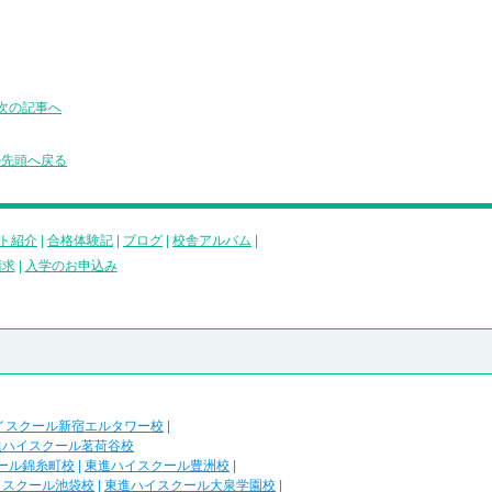
次の記事へ
の先頭へ戻る
ト紹介
|
合格体験記
|
ブログ
|
校舎アルバム
|
請求
|
入学のお申込み
イスクール新宿エルタワー校
|
進ハイスクール茗荷谷校
ール錦糸町校
|
東進ハイスクール豊洲校
|
イスクール池袋校
|
東進ハイスクール大泉学園校
|