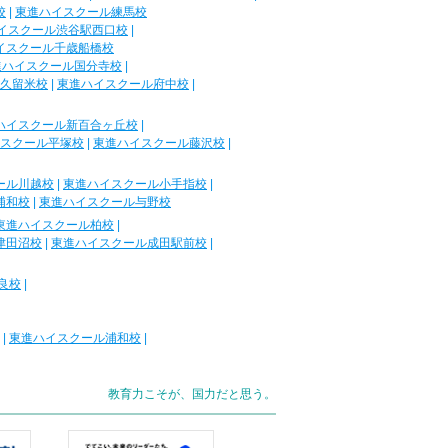
校
|
東進ハイスクール練馬校
イスクール渋谷駅西口校
|
イスクール千歳船橋校
進ハイスクール国分寺校
|
久留米校
|
東進ハイスクール府中校
|
ハイスクール新百合ヶ丘校
|
スクール平塚校
|
東進ハイスクール藤沢校
|
ール川越校
|
東進ハイスクール小手指校
|
浦和校
|
東進ハイスクール与野校
東進ハイスクール柏校
|
津田沼校
|
東進ハイスクール成田駅前校
|
良校
|
|
東進ハイスクール浦和校
|
教育力こそが、国力だと思う。