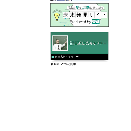
東進広告ギャラリー
東進のTVCM公開中