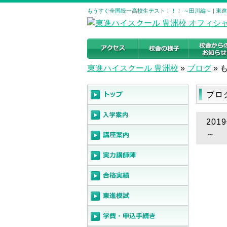
もうすぐ全国統一高校生テスト！！！ ～田川編～ | 東
東進ハイスクール 豊洲校
»
ブログ
»
ブロ
20
～