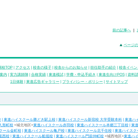
前の記事へ
|
ページ
校TOP
|
アクセス
|
校舎の様子
|
校舎からのお知らせ
|
担任助手の紹介
|
校舎イベン
案内
|
実力講師陣
|
合格実績
|
東進模試
|
学費・申込手続き
|
東進生向けPOS
|
資料
1日体験
|
東進広告ギャラリー
|
プライバシー・ポリシー
|
サイトマップ
校
|
東進ハイスクール勝どき駅上校
|
東進ハイスクール新宿校 大学受験本科
|
東進ハ
人形町校
<城北地区>
東進ハイスクール赤羽校
|
東進ハイスクール本郷三丁目校
|
東
クール金町校
|
東進ハイスクール亀戸校
|
東進ハイスクール北千住校
|
東進ハイスク
葛西校
|
東進ハイスクール船堀校
|
東進ハイスクール門前仲町校
<城西地区>
東進ハ