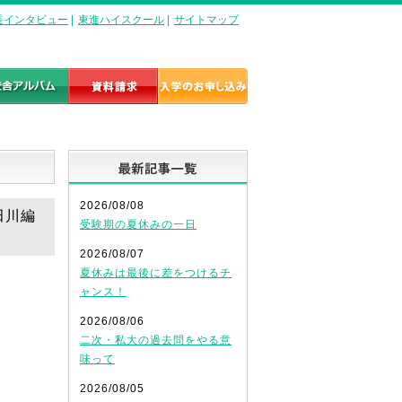
長インタビュー
|
東進ハイスクール
|
サイトマップ
最新記事一覧
2026/08/08
田川編
受験期の夏休みの一日
2026/08/07
夏休みは最後に差をつけるチ
ャンス！
2026/08/06
二次・私大の過去問をやる意
味って
2026/08/05