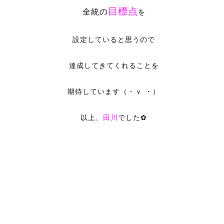
目標点
全統の
を
設定していると思うので
達成してきてくれることを
期待しています（・ｖ ・）
以上、
田川
でした✿