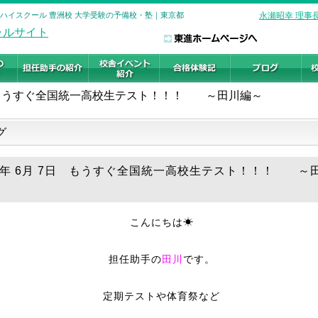
進ハイスクール 豊洲校 大学受験の予備校・塾｜東京都
永瀬昭幸 理事
もうすぐ全国統一高校生テスト！！！ ～田川編～
グ
19年 6月 7日 もうすぐ全国統一高校生テスト！！！ ～
こんにちは☀
担任助手の
田川
です。
定期テストや体育祭など