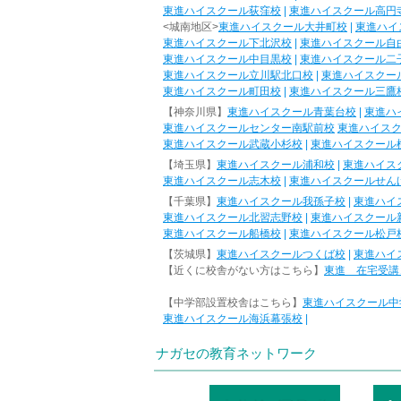
東進ハイスクール荻窪校
|
東進ハイスクール高円
<城南地区>
東進ハイスクール大井町校
|
東進ハイ
東進ハイスクール下北沢校
|
東進ハイスクール自
東進ハイスクール中目黒校
|
東進ハイスクール二
東進ハイスクール立川駅北口校
|
東進ハイスクー
東進ハイスクール町田校
|
東進ハイスクール三鷹
【神奈川県】
東進ハイスクール青葉台校
|
東進ハ
東進ハイスクールセンター南駅前校
東進ハイス
東進ハイスクール武蔵小杉校
|
東進ハイスクール
【埼玉県】
東進ハイスクール浦和校
|
東進ハイス
東進ハイスクール志木校
|
東進ハイスクールせん
【千葉県】
東進ハイスクール我孫子校
|
東進ハイ
東進ハイスクール北習志野校
|
東進ハイスクール
東進ハイスクール船橋校
|
東進ハイスクール松戸
【茨城県】
東進ハイスクールつくば校
|
東進ハイ
【近くに校舎がない方はこちら】
東進 在宅受講
【中学部設置校舎はこちら】
東進ハイスクール中
東進ハイスクール海浜幕張校
|
ナガセの教育ネットワーク