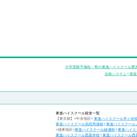
大学受験予備校・塾の東進ハイスクール豊洲
合格システム
|
講座
東進ハイスクール校舎一覧
【東京都】<中央地区>
東進ハイスクール市ヶ谷
東進ハイスクール高田馬場校
|
東進ハイスクール
<城東地区>
東進ハイスクール綾瀬校
|
東進ハイス
東進ハイスクール西新井校
|
東進ハイスクール西