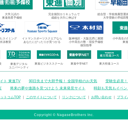
大学入試の
完全個別カリキュラムで
総合型・学校推薦型選
東進衛星予備校
成績を大巾に伸ばす
大学受験の早稲田
たスイミング
イトマンスポーツスクエアなら
阪神地区・大阪北摂に展開
小中高生の
水泳教室
あなたにぴったりが見つかる
小中高生の塾・現役予備校
東
個別指導
校
東進ビジネススクール
東進中学NET
東大特進コース
東進デジタル
ユニバーシティ
ト 東進TV
90日先まで大胆予報！ 全国学校のお天気
受験生必見！
言
将来の夢や進路を見つけよう 未来発見サイト
時刻も天気もイベン
ットコムTOP
｜
このサイトについて
｜
リンクについて
｜
お問い合わせ
｜
プライ
Copyright © NagaseBrothers Inc.