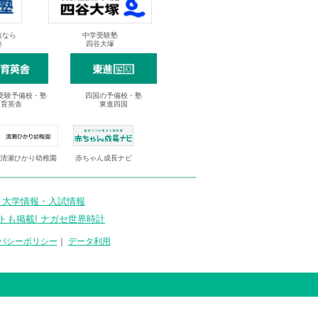
抜なら
中学受験塾
塾
四谷大塚
受験予備校・塾
四国の予備校・塾
進育英舎
東進四国
清瀬ひかり幼稚園
赤ちゃん成長ナビ
 大学情報・入試情報
トも掲載! ナガセ世界時計
バシーポリシー
｜
データ利用