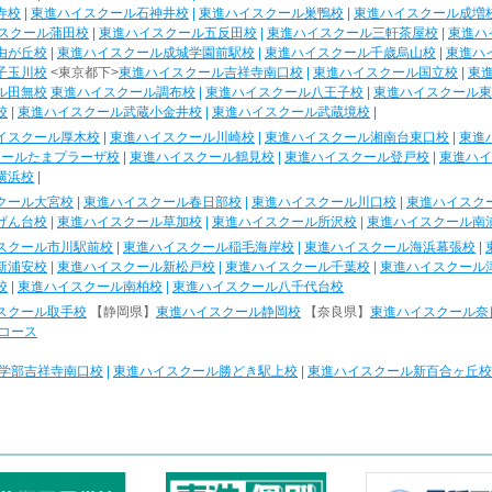
寺校
|
東進ハイスクール石神井校
|
東進ハイスクール巣鴨校
|
東進ハイスクール成増
スクール蒲田校
|
東進ハイスクール五反田校
|
東進ハイスクール三軒茶屋校
|
東進ハ
由が丘校
|
東進ハイスクール成城学園前駅校
|
東進ハイスクール千歳烏山校
|
東進ハ
子玉川校
<東京都下>
東進ハイスクール吉祥寺南口校
|
東進ハイスクール国立校
|
東
ル田無校
東進ハイスクール調布校
|
東進ハイスクール八王子校
|
東進ハイスクール東
校
|
東進ハイスクール武蔵小金井校
|
東進ハイスクール武蔵境校
|
イスクール厚木校
|
東進ハイスクール川崎校
|
東進ハイスクール湘南台東口校
|
東進
クールたまプラーザ校
|
東進ハイスクール鶴見校
|
東進ハイスクール登戸校
|
東進ハイ
横浜校
|
クール大宮校
|
東進ハイスクール春日部校
|
東進ハイスクール川口校
|
東進ハイスク
げん台校
|
東進ハイスクール草加校
|
東進ハイスクール所沢校
|
東進ハイスクール南
スクール市川駅前校
|
東進ハイスクール稲毛海岸校
|
東進ハイスクール海浜幕張校
|
新浦安校
|
東進ハイスクール新松戸校
|
東進ハイスクール千葉校
|
東進ハイスクール
校
|
東進ハイスクール南柏校
|
東進ハイスクール八千代台校
スクール取手校
【静岡県】
東進ハイスクール静岡校
【奈良県】
東進ハイスクール奈
コース
学部吉祥寺南口校
|
東進ハイスクール勝どき駅上校
|
東進ハイスクール新百合ヶ丘校