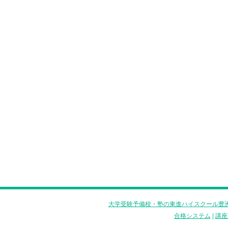
大学受験予備校・塾の東進ハイスクール豊洲
合格システム
|
講座