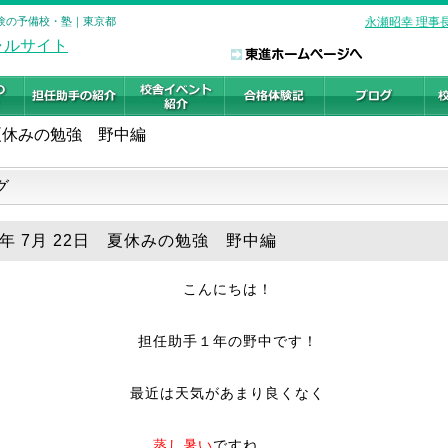
受験の予備校・塾｜東京都
永瀬昭幸 理事
夏休みの勉強 野中編
グ
19年 7月 22日 夏休みの勉強 野中編
こんにちは！
担任助手１年の野中です！
最近は天気があまり良くなく
蒸し暑い
ですね．．．