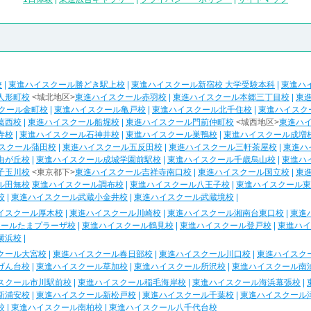
校
|
東進ハイスクール勝どき駅上校
|
東進ハイスクール新宿校 大学受験本科
|
東進ハ
人形町校
<城北地区>
東進ハイスクール赤羽校
|
東進ハイスクール本郷三丁目校
|
東
クール金町校
|
東進ハイスクール亀戸校
|
東進ハイスクール北千住校
|
東進ハイスク
葛西校
|
東進ハイスクール船堀校
|
東進ハイスクール門前仲町校
<城西地区>
東進ハ
寺校
|
東進ハイスクール石神井校
|
東進ハイスクール巣鴨校
|
東進ハイスクール成増
スクール蒲田校
|
東進ハイスクール五反田校
|
東進ハイスクール三軒茶屋校
|
東進ハ
由が丘校
|
東進ハイスクール成城学園前駅校
|
東進ハイスクール千歳烏山校
|
東進ハ
子玉川校
<東京都下>
東進ハイスクール吉祥寺南口校
|
東進ハイスクール国立校
|
東
ル田無校
東進ハイスクール調布校
|
東進ハイスクール八王子校
|
東進ハイスクール東
校
|
東進ハイスクール武蔵小金井校
|
東進ハイスクール武蔵境校
|
イスクール厚木校
|
東進ハイスクール川崎校
|
東進ハイスクール湘南台東口校
|
東進
クールたまプラーザ校
|
東進ハイスクール鶴見校
|
東進ハイスクール登戸校
|
東進ハイ
横浜校
|
クール大宮校
|
東進ハイスクール春日部校
|
東進ハイスクール川口校
|
東進ハイスク
げん台校
|
東進ハイスクール草加校
|
東進ハイスクール所沢校
|
東進ハイスクール南
スクール市川駅前校
|
東進ハイスクール稲毛海岸校
|
東進ハイスクール海浜幕張校
|
新浦安校
|
東進ハイスクール新松戸校
|
東進ハイスクール千葉校
|
東進ハイスクール
校
|
東進ハイスクール南柏校
|
東進ハイスクール八千代台校