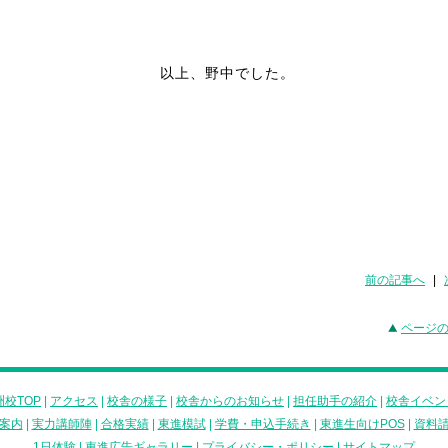
以上、野中でした。
前の記事へ
|
ページ
校TOP
|
アクセス
|
校舎の様子
|
校舎からのお知らせ
|
担任助手の紹介
|
校舎イベン
案内
|
実力講師陣
|
合格実績
|
東進模試
|
学費・申込手続き
|
東進生向けPOS
|
資料
1日体験
|
東進広告ギャラリー
|
プライバシー・ポリシー
|
サイトマップ