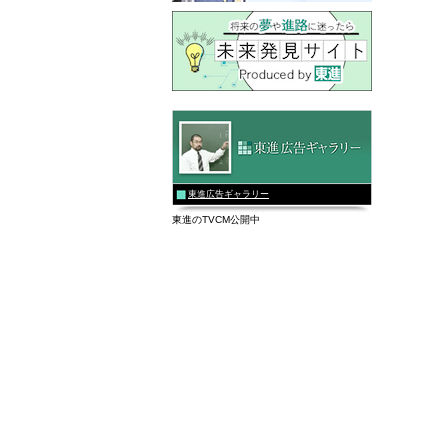
東進広告ギャラリー
東進のTVCM公開中