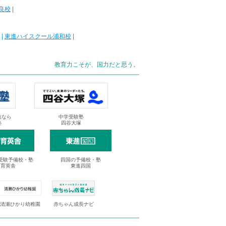
良校
|
|
東進ハイスクール浦和校
|
教育力こそが、国力だと思う。
抜なら
中学受験塾
塾
四谷大塚
受験予備校・塾
四国の予備校・塾
進育英舎
東進四国
清瀬ひかり幼稚園
赤ちゃん成長ナビ