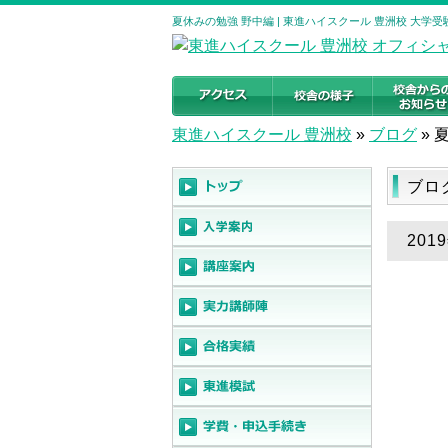
夏休みの勉強 野中編 | 東進ハイスクール 豊洲校 大学
東進ハイスクール 豊洲校
»
ブログ
»
ブロ
20