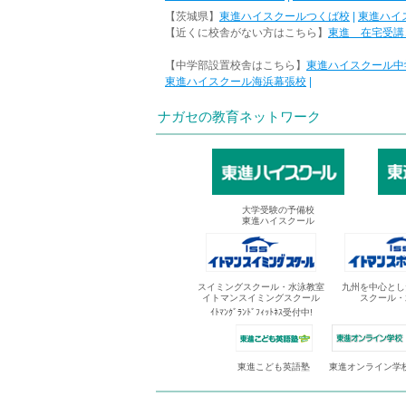
【茨城県】
東進ハイスクールつくば校
|
東進ハイ
【近くに校舎がない方はこちら】
東進 在宅受講
【中学部設置校舎はこちら】
東進ハイスクール中
東進ハイスクール海浜幕張校
|
ナガセの教育ネットワーク
大学受験の予備校
東進ハイスクール
スイミングスクール・水泳教室
九州を中心とし
イトマンスイミングスクール
スクール・
ｲﾄﾏﾝｸﾞﾗﾝﾄﾞﾌｨｯﾄﾈｽ受付中!
東進オンライン学
東進こども英語塾