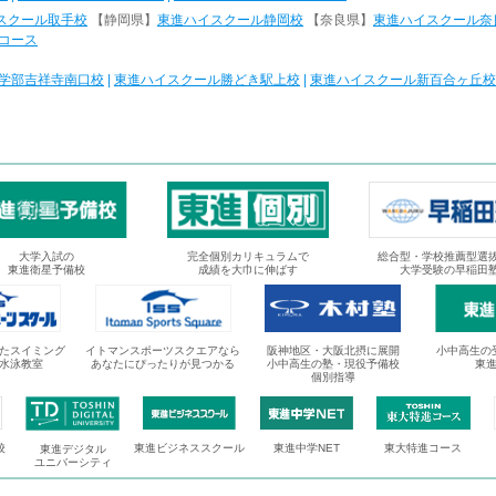
スクール取手校
【静岡県】
東進ハイスクール静岡校
【奈良県】
東進ハイスクール奈
コース
学部吉祥寺南口校
|
東進ハイスクール勝どき駅上校
|
東進ハイスクール新百合ヶ丘校
大学入試の
完全個別カリキュラムで
総合型・学校推薦型選
東進衛星予備校
成績を大巾に伸ばす
大学受験の早稲田
たスイミング
イトマンスポーツスクエアなら
阪神地区・大阪北摂に展開
小中高生の
水泳教室
あなたにぴったりが見つかる
小中高生の塾・現役予備校
東
個別指導
校
東進ビジネススクール
東進中学NET
東大特進コース
東進デジタル
ユニバーシティ