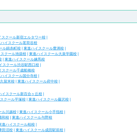
イスクール新宿エルタワー校
|
進ハイスクール茗荷谷校
ール錦糸町校
|
東進ハイスクール豊洲校
|
イスクール池袋校
|
東進ハイスクール大泉学園校
|
校
|
東進ハイスクール練馬校
イスクール渋谷駅西口校
|
イスクール千歳船橋校
進ハイスクール国分寺校
|
久留米校
|
東進ハイスクール府中校
|
ハイスクール新百合ヶ丘校
|
スクール平塚校
|
東進ハイスクール藤沢校
|
ール川越校
|
東進ハイスクール小手指校
|
浦和校
|
東進ハイスクール与野校
東進ハイスクール柏校
|
津田沼校
|
東進ハイスクール成田駅前校
|