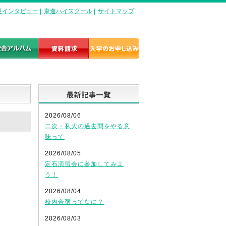
長インタビュー
|
東進ハイスクール
|
サイトマップ
最新記事一覧
2026/08/06
二次・私大の過去問をやる意
味って
2026/08/05
定石演習会に参加してみよ
う！
2026/08/04
校内合宿ってなに？
2026/08/03