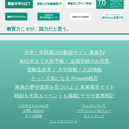
教育力こそが、国力だと思う。
大学・学部選びの動画サイト 東進TV
90日先まで大胆予報！ 全国学校のお天気
受験生必見！ 大学情報・入試情報
きっと元気になる Proverb格言
将来の夢や進路を見つけよう 未来発見サイト
時刻も天気もイベントも掲載! ナガセ世界時計
このサイトについて
リンクについて
お問い合わせ
プライバシーポリシー
データ利用
サイトマップ
ニュースリリース