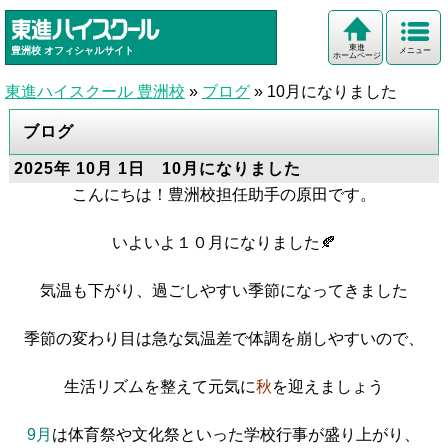
東進
豊洲校
オフィシャルサイト
メニュー
ホームページ
東進ハイスクール 豊洲校
»
ブログ
»
10月になりました
ブログ
2025年 10月 1日 10月になりました
こんにちは！豊洲校担任助手の原田です。
いよいよ
１０月
になりました🍂
気温も下がり、過ごしやすい季節になってきました
季節の変わり目は急な気温差で体調を崩しやすいので、
生活リズムを整えて元気に
秋
を迎えましょう
9月
は体育祭や文化祭といった学校行事が盛り上がり、