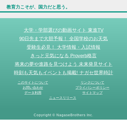
教育力こそが、国力だと思う。
大学・学部選びの動画サイト 東進TV
90日先まで大胆予報！ 全国学校のお天気
受験生必見！ 大学情報・入試情報
きっと元気になる Proverb格言
将来の夢や進路を見つけよう 未来発見サイト
時刻も天気もイベントも掲載! ナガセ世界時計
このサイトについて
リンクについて
お問い合わせ
プライバシーポリシー
データ利用
サイトマップ
ニュースリリース
Copyright © NagaseBrothers Inc.