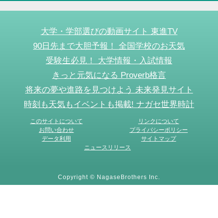
大学・学部選びの動画サイト 東進TV
90日先まで大胆予報！ 全国学校のお天気
受験生必見！ 大学情報・入試情報
きっと元気になる Proverb格言
将来の夢や進路を見つけよう 未来発見サイト
時刻も天気もイベントも掲載! ナガセ世界時計
このサイトについて
リンクについて
お問い合わせ
プライバシーポリシー
データ利用
サイトマップ
ニュースリリース
Copyright © NagaseBrothers Inc.