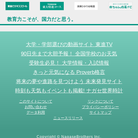
教育力こそが、国力だと思う。
大学・学部選びの動画サイト 東進TV
90日先まで大胆予報！ 全国学校のお天気
受験生必見！ 大学情報・入試情報
きっと元気になる Proverb格言
将来の夢や進路を見つけよう 未来発見サイト
時刻も天気もイベントも掲載! ナガセ世界時計
このサイトについて
リンクについて
お問い合わせ
プライバシーポリシー
データ利用
サイトマップ
ニュースリリース
Copyright © NagaseBrothers Inc.