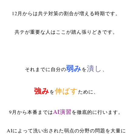
12月からは共テ対策の割合が増える時期です。
共テが重要な人はここが踏ん張りどきです。
弱み
潰し
それまでに自分の
を
、
強み
伸ばす
を
ために、
AI演習
9月から本番までは
を徹底的に行います。
AIによって洗い出された弱点の分野の問題を大量に