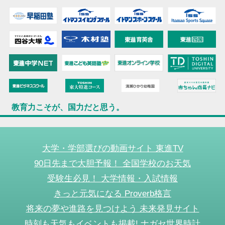
教育力こそが、国力だと思う。
大学・学部選びの動画サイト 東進TV
90日先まで大胆予報！ 全国学校のお天気
受験生必見！ 大学情報・入試情報
きっと元気になる Proverb格言
将来の夢や進路を見つけよう 未来発見サイト
時刻も天気もイベントも掲載! ナガセ世界時計