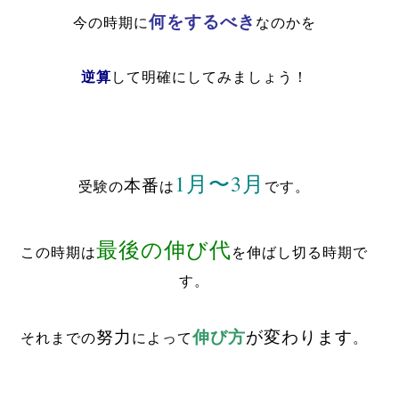
何をするべき
今の時期に
なのかを
逆算
して明確にしてみましょう！
1月〜3月
本番
受験の
は
です。
最後の伸び代
この時期は
を伸ばし切る時期で
す。
伸び方
努力
が変わります
それまでの
によって
。