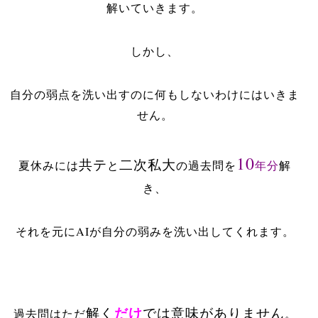
解いていきます。
しかし、
自分の弱点を洗い出すのに何もしないわけにはいきま
せん。
10
共テ
二次私大
夏休みには
と
の過去問を
年分
解
き、
それを元にAIが自分の弱みを洗い出してくれます。
だけ
解く
では意味がありません
過去問はただ
。