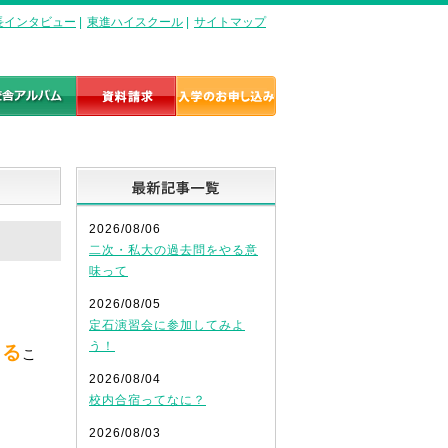
長インタビュー
|
東進ハイスクール
|
サイトマップ
最新記事一覧
2026/08/06
二次・私大の過去問をやる意
味って
2026/08/05
定石演習会に参加してみよ
う！
くる
こ
2026/08/04
校内合宿ってなに？
2026/08/03
！