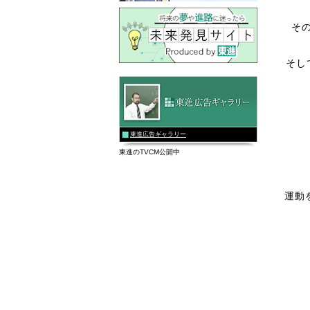
そ
そし
東進広告ギャラリー
東進のTVCM公開中
運動