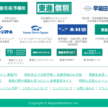
大学入試の
完全個別カリキュラムで
総合型・学校推薦型選
東進衛星予備校
成績を大巾に伸ばす
大学受験の早稲田
たスイミング
イトマンスポーツスクエアなら
阪神地区・大阪北摂に展開
小中高生の
水泳教室
あなたにぴったりが見つかる
小中高生の塾・現役予備校
東
個別指導
校
東進ビジネススクール
東進中学NET
東大特進コース
東進デジタル
ユニバーシティ
ト 東進TV
90日先まで大胆予報！ 全国学校のお天気
受験生必見！
言
将来の夢や進路を見つけよう 未来発見サイト
時刻も天気もイベン
ットコムTOP
｜
このサイトについて
｜
リンクについて
｜
お問い合わせ
｜
プライ
Copyright © NagaseBrothers Inc.