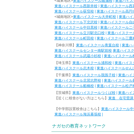
<城東地区>
東進ハイスクール綾瀬校
|
東進ハイス
東進ハイスクール西新井校
|
東進ハイスクール西
東進ハイスクール荻窪校
|
東進ハイスクール高円
<城南地区>
東進ハイスクール大井町校
|
東進ハイ
東進ハイスクール下北沢校
|
東進ハイスクール自
東進ハイスクール中目黒校
|
東進ハイスクール二
東進ハイスクール立川駅北口校
|
東進ハイスクー
東進ハイスクール町田校
|
東進ハイスクール三鷹
【神奈川県】
東進ハイスクール青葉台校
|
東進ハ
東進ハイスクールセンター南駅前校
東進ハイス
東進ハイスクール武蔵小杉校
|
東進ハイスクール
【埼玉県】
東進ハイスクール浦和校
|
東進ハイス
東進ハイスクール志木校
|
東進ハイスクールせん
【千葉県】
東進ハイスクール我孫子校
|
東進ハイ
東進ハイスクール北習志野校
|
東進ハイスクール
東進ハイスクール船橋校
|
東進ハイスクール松戸
【茨城県】
東進ハイスクールつくば校
|
東進ハイ
【近くに校舎がない方はこちら】
東進 在宅受講
【中学部設置校舎はこちら】
東進ハイスクール中
東進ハイスクール海浜幕張校
|
ナガセの教育ネットワーク