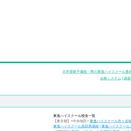
大学受験予備校・塾の東進ハイスクール豊洲
合格システム
|
講座
東進ハイスクール校舎一覧
【東京都】<中央地区>
東進ハイスクール市ヶ谷
東進ハイスクール高田馬場校
|
東進ハイスクール