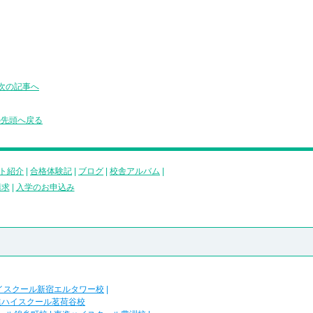
次の記事へ
の先頭へ戻る
ト紹介
|
合格体験記
|
ブログ
|
校舎アルバム
|
請求
|
入学のお申込み
イスクール新宿エルタワー校
|
進ハイスクール茗荷谷校