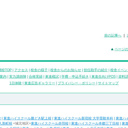
前の記事へ
|
ページ
校TOP
|
アクセス
|
校舎の様子
|
校舎からのお知らせ
|
担任助手の紹介
|
校舎イベン
案内
|
実力講師陣
|
合格実績
|
東進模試
|
学費・申込手続き
|
東進生向けPOS
|
資料
1日体験
|
東進広告ギャラリー
|
プライバシー・ポリシー
|
サイトマップ
校
|
東進ハイスクール勝どき駅上校
|
東進ハイスクール新宿校 大学受験本科
|
東進ハ
人形町校
<城北地区>
東進ハイスクール赤羽校
|
東進ハイスクール本郷三丁目校
|
東