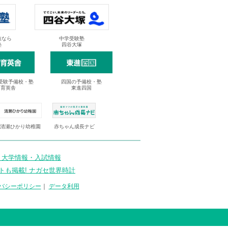
抜なら
中学受験塾
塾
四谷大塚
受験予備校・塾
四国の予備校・塾
進育英舎
東進四国
清瀬ひかり幼稚園
赤ちゃん成長ナビ
 大学情報・入試情報
トも掲載! ナガセ世界時計
バシーポリシー
｜
データ利用