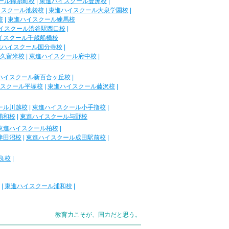
ール錦糸町校
|
東進ハイスクール豊洲校
|
イスクール池袋校
|
東進ハイスクール大泉学園校
|
校
|
東進ハイスクール練馬校
イスクール渋谷駅西口校
|
イスクール千歳船橋校
進ハイスクール国分寺校
|
久留米校
|
東進ハイスクール府中校
|
ハイスクール新百合ヶ丘校
|
スクール平塚校
|
東進ハイスクール藤沢校
|
ール川越校
|
東進ハイスクール小手指校
|
浦和校
|
東進ハイスクール与野校
東進ハイスクール柏校
|
津田沼校
|
東進ハイスクール成田駅前校
|
良校
|
|
東進ハイスクール浦和校
|
教育力こそが、国力だと思う。