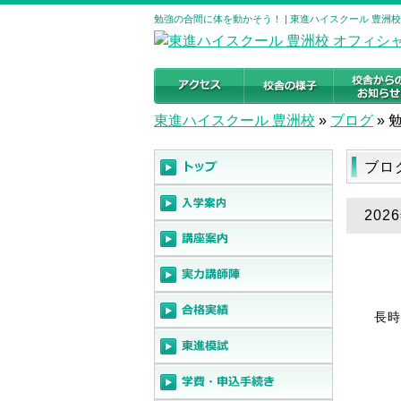
勉強の合間に体を動かそう！ | 東進ハイスクール 豊洲
東進ハイスクール 豊洲校
»
ブログ
»
ブロ
20
長時