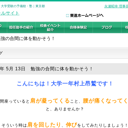
校 大学受験の予備校・塾｜東京都
永瀬昭幸 理事
勉強の合間に体を動かそう！
グ
26年 5月 13日 勉強の合間に体を動かそう！
こんにちは！大学一年村上昂鷲です！
肩が凝ってくる
腰が痛くなって
間座っていると
こと、
と、ありませんか？
肩を回したり
伸び
そういう時は
、
をしてみたりしましょう