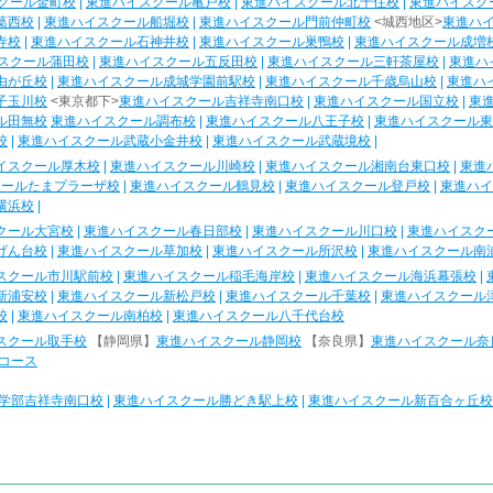
クール金町校
|
東進ハイスクール亀戸校
|
東進ハイスクール北千住校
|
東進ハイスク
葛西校
|
東進ハイスクール船堀校
|
東進ハイスクール門前仲町校
<城西地区>
東進ハ
寺校
|
東進ハイスクール石神井校
|
東進ハイスクール巣鴨校
|
東進ハイスクール成増
スクール蒲田校
|
東進ハイスクール五反田校
|
東進ハイスクール三軒茶屋校
|
東進ハ
由が丘校
|
東進ハイスクール成城学園前駅校
|
東進ハイスクール千歳烏山校
|
東進ハ
子玉川校
<東京都下>
東進ハイスクール吉祥寺南口校
|
東進ハイスクール国立校
|
東
ル田無校
東進ハイスクール調布校
|
東進ハイスクール八王子校
|
東進ハイスクール東
校
|
東進ハイスクール武蔵小金井校
|
東進ハイスクール武蔵境校
|
イスクール厚木校
|
東進ハイスクール川崎校
|
東進ハイスクール湘南台東口校
|
東進
クールたまプラーザ校
|
東進ハイスクール鶴見校
|
東進ハイスクール登戸校
|
東進ハイ
横浜校
|
クール大宮校
|
東進ハイスクール春日部校
|
東進ハイスクール川口校
|
東進ハイスク
げん台校
|
東進ハイスクール草加校
|
東進ハイスクール所沢校
|
東進ハイスクール南
スクール市川駅前校
|
東進ハイスクール稲毛海岸校
|
東進ハイスクール海浜幕張校
|
新浦安校
|
東進ハイスクール新松戸校
|
東進ハイスクール千葉校
|
東進ハイスクール
校
|
東進ハイスクール南柏校
|
東進ハイスクール八千代台校
スクール取手校
【静岡県】
東進ハイスクール静岡校
【奈良県】
東進ハイスクール奈
コース
学部吉祥寺南口校
|
東進ハイスクール勝どき駅上校
|
東進ハイスクール新百合ヶ丘校