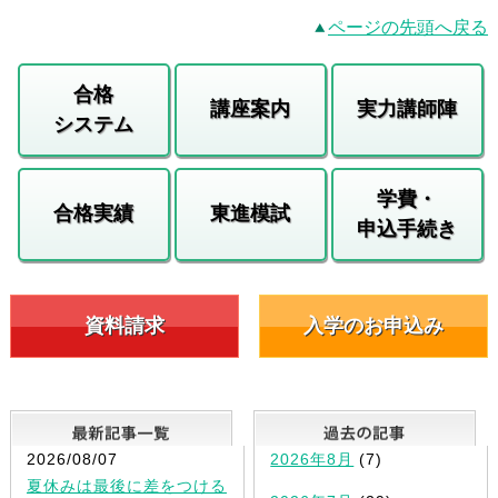
ページの先頭へ戻る
合格
講座案内
実力講師陣
システム
学費・
合格実績
東進模試
申込手続き
資料請求
入学のお申込み
最新記事一覧
2026/08/07
2026年8月
(7)
夏休みは最後に差をつける