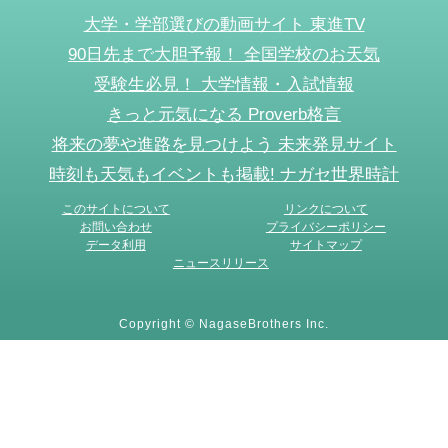
大学・学部選びの動画サイト 東進TV
90日先まで大胆予報！ 全国学校のお天気
受験生必見！ 大学情報・入試情報
きっと元気になる Proverb格言
将来の夢や進路を見つけよう 未来発見サイト
時刻も天気もイベントも掲載! ナガセ世界時計
このサイトについて
リンクについて
お問い合わせ
プライバシーポリシー
データ利用
サイトマップ
ニュースリリース
Copyright © NagaseBrothers Inc.