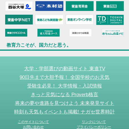
教育力こそが、国力だと思う。
大学・学部選びの動画サイト 東進TV
90日先まで大胆予報！ 全国学校のお天気
受験生必見！ 大学情報・入試情報
きっと元気になる Proverb格言
将来の夢や進路を見つけよう 未来発見サイト
時刻も天気もイベントも掲載! ナガセ世界時計
このサイトについて
リンクについて
お問い合わせ
プライバシーポリシー