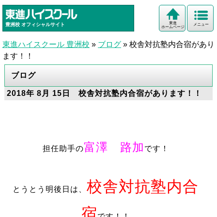
東進
豊洲校
オフィシャルサイト
メニュー
ホームページ
東進ハイスクール 豊洲校
»
ブログ
»
校舎対抗塾内合宿があり
ます！！
ブログ
2018年 8月 15日 校舎対抗塾内合宿があります！！
富澤 路加
担任助手の
です！
校舎対抗塾内合
とうとう明後日は、
宿
です！！