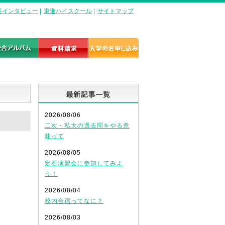
長インタビュー
|
東進ハイスクール
|
サイトマップ
最新記事一覧
2026/08/06
二次・私大の過去問をやる意
味って
2026/08/05
定石演習会に参加してみよ
う！
2026/08/04
校内合宿ってなに？
2026/08/03