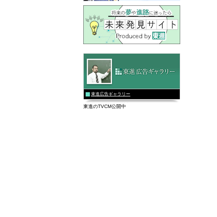
東進広告ギャラリー
東進のTVCM公開中