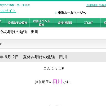
学受験の予備校・塾｜東京都
永瀬昭幸 理事
夏休み明けの勉強 田川
グ
18年 9月 2日 夏休み明けの勉強 田川
こんにちは☀
田川
担任助手の
です。