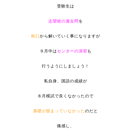
受験生は
志望校の過去問
を
秋口
から解いていく事になりますが
９月中は
センターの演習
も
行うようにしましょう！
私自身、国語の成績が
８月模試で良くなかったので
基礎が固まっていなかった
のだと
痛感し、