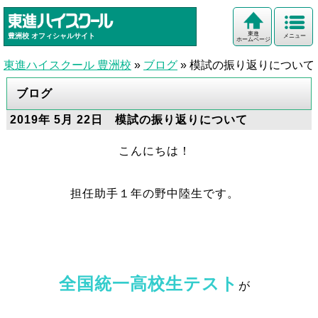
東進
豊洲校
オフィシャルサイト
メニュー
ホームページ
東進ハイスクール 豊洲校
»
ブログ
»
模試の振り返りについて
ブログ
2019年 5月 22日 模試の振り返りについて
こんにちは！
担任助手１年の野中陸生です。
全国統一高校生テスト
が