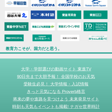
教育力こそが、国力だと思う。
大学・学部選びの動画サイト 東進TV
90日先まで大胆予報！ 全国学校のお天気
受験生必見！ 大学情報・入試情報
きっと元気になる Proverb格言
将来の夢や進路を見つけよう 未来発見サイト
時刻も天気もイベントも掲載! ナガセ世界時計