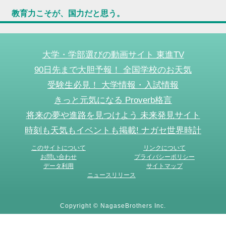
教育力こそが、国力だと思う。
大学・学部選びの動画サイト 東進TV
90日先まで大胆予報！ 全国学校のお天気
受験生必見！ 大学情報・入試情報
きっと元気になる Proverb格言
将来の夢や進路を見つけよう 未来発見サイト
時刻も天気もイベントも掲載! ナガセ世界時計
このサイトについて
リンクについて
お問い合わせ
プライバシーポリシー
データ利用
サイトマップ
ニュースリリース
Copyright © NagaseBrothers Inc.