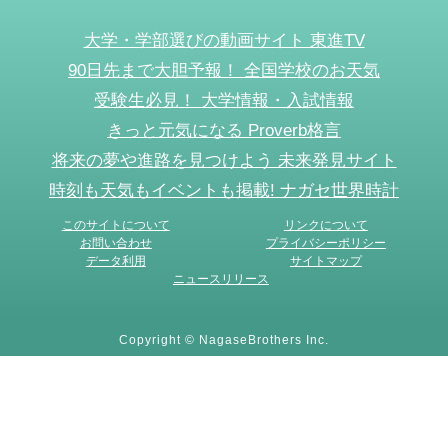
大学・学部選びの動画サイト 東進TV
90日先まで大胆予報！ 全国学校のお天気
受験生必見！ 大学情報・入試情報
きっと元気になる Proverb格言
将来の夢や進路を見つけよう 未来発見サイト
時刻も天気もイベントも掲載! ナガセ世界時計
このサイトについて
リンクについて
お問い合わせ
プライバシーポリシー
データ利用
サイトマップ
ニュースリリース
Copyright © NagaseBrothers Inc.