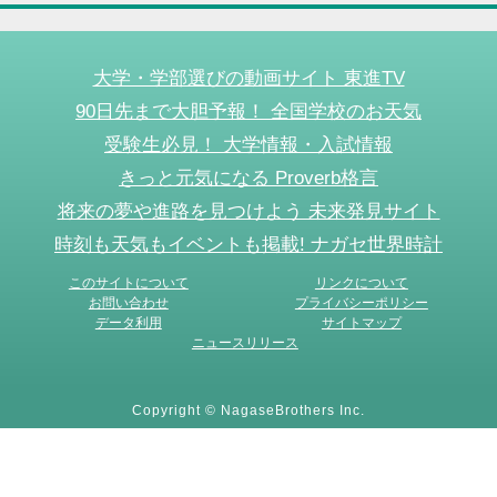
大学・学部選びの動画サイト 東進TV
90日先まで大胆予報！ 全国学校のお天気
受験生必見！ 大学情報・入試情報
きっと元気になる Proverb格言
将来の夢や進路を見つけよう 未来発見サイト
時刻も天気もイベントも掲載! ナガセ世界時計
このサイトについて
リンクについて
お問い合わせ
プライバシーポリシー
データ利用
サイトマップ
ニュースリリース
Copyright © NagaseBrothers Inc.