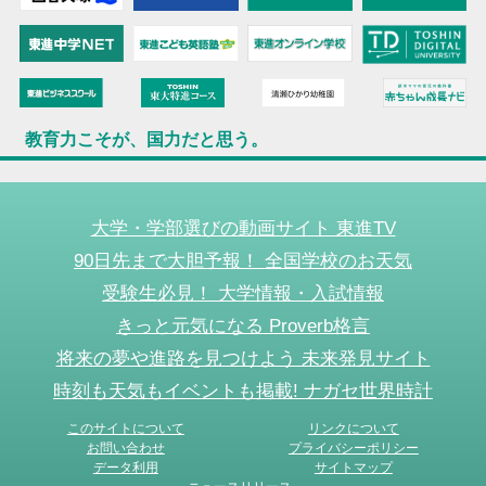
教育力こそが、国力だと思う。
大学・学部選びの動画サイト 東進TV
90日先まで大胆予報！ 全国学校のお天気
受験生必見！ 大学情報・入試情報
きっと元気になる Proverb格言
将来の夢や進路を見つけよう 未来発見サイト
時刻も天気もイベントも掲載! ナガセ世界時計
このサイトについて
リンクについて
お問い合わせ
プライバシーポリシー
データ利用
サイトマップ