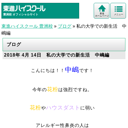
東進
豊洲校
オフィシャルサイト
メニュー
ホームページ
東進ハイスクール 豊洲校
»
ブログ
»
私の大学での新生活 中
嶋編
ブログ
2018年 4月 14日 私の大学での新生活 中嶋編
中嶋
こんにちは！！
です！
花粉
今年の
は強烈ですね。
花粉
ハウスダスト
や
に弱い
アレルギー性鼻炎の人は